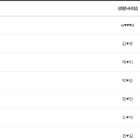
성명(닉네임)
w♥♥♥d
김♥유
깨♥리
박♥순
정♥만
소♥석
권♥길