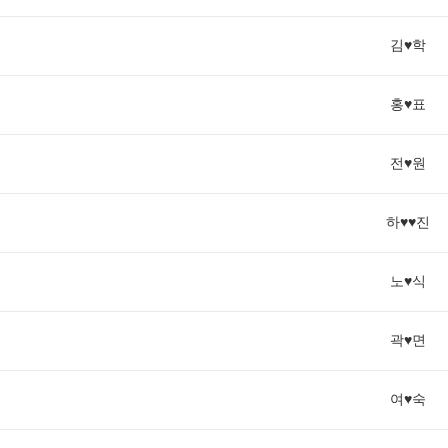
김♥학
홍♥표
전♥원
하♥♥진
노♥식
곽♥면
여♥숙