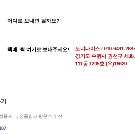
어디로 보내면 될까요?
토너나이스 / 010-6491-288
택배, 퀵 여기로 보내주세요!
경기도 수원시 권선구 세화로 
111동 1205호 (우)16620
하기
정품토너, 정품잉크 방문수거 신
887