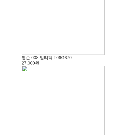
엡손 008 멀티팩 T06G670
27,000원