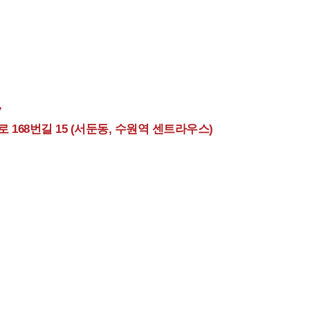
7
168번길 15 (서둔동, 수원역 센트라우스)
매입기준 및 이용방법
정품토너, 정품잉크 매입기준 및 사이트 이용방법을
자세히 확인하세요.